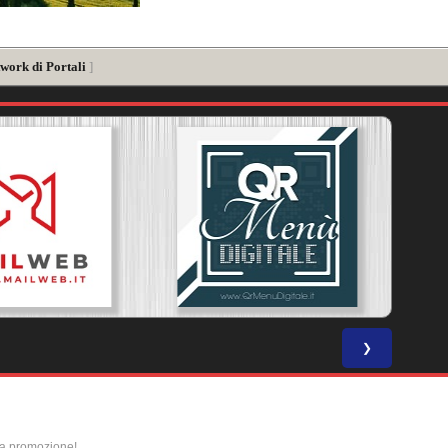
work di Portali
]
❯
la promozione!