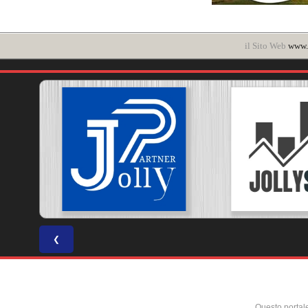
il Sito Web
www.
❮
Questo portal