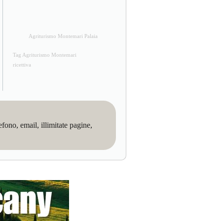
Agriturismo Montemari Palaia
Tag Agriturismo Montemari
ricettiva
no, email, illimitate pagine,