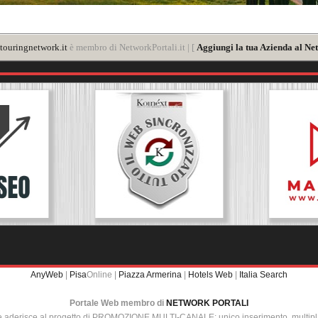
touringnetwork.it
è membro di NetworkPortali.it | [
Aggiungi la tua Azienda al Net
AnyWeb
|
Pisa
Online |
Piazza Armerina
|
Hotels Web
|
Italia Search
Portale Web membro di
NETWORK PORTALI
e aderisce al progetto di PROMOZIONE MULTI-CANALE: unico inserimento, multip