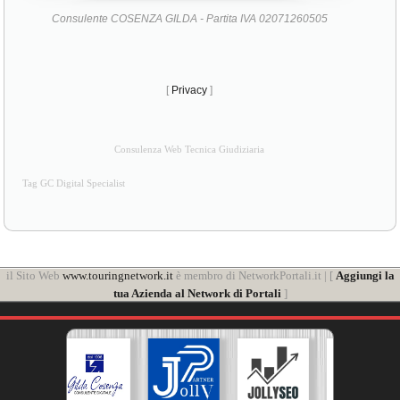
Consulente COSENZA GILDA - Partita IVA 02071260505
[
Privacy
]
Consulenza Web Tecnica Giudiziaria
Tag GC Digital Specialist
il Sito Web
www.touringnetwork.it
è membro di NetworkPortali.it | [
Aggiungi la
tua Azienda al Network di Portali
]