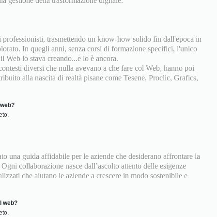
lla gestione della trasformazione digitale.
professionisti, trasmettendo un know-how solido fin dall'epoca in
orato. In quegli anni, senza corsi di formazione specifici, l'unico
il Web lo stava creando...e lo è ancora.
a contesti diversi che nulla avevano a che fare col Web, hanno poi
tribuito alla nascita di realtà pisane come Tesene, Proclic, Grafics,
e web?
eto.
o una guida affidabile per le aziende che desiderano affrontare la
 Ogni collaborazione nasce dall’ascolto attento delle esigenze
lizzati che aiutano le aziende a crescere in modo sostenibile e
ol web?
eto.