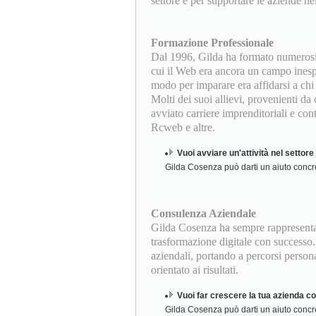
settore e per supportare le aziende ne
Formazione Professionale
Dal 1996, Gilda ha formato numerosi 
cui il Web era ancora un campo inespl
modo per imparare era affidarsi a chi 
Molti dei suoi allievi, provenienti d
avviato carriere imprenditoriali e con
Rcweb e altre.
Vuoi avviare un'attività nel settor
Gilda Cosenza può darti un aiuto concr
Consulenza Aziendale
Gilda Cosenza ha sempre rappresentat
trasformazione digitale con successo.
aziendali, portando a percorsi persona
orientato ai risultati.
Vuoi far crescere la tua azienda c
Gilda Cosenza può darti un aiuto concr