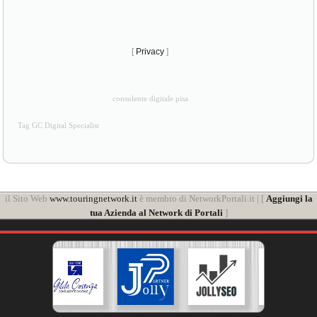
[
Privacy
]
consulente digitale pisa
Tag GC Digital Specialist
il Sito Web
www.touringnetwork.it
è membro di NetworkPortali.it | [
Aggiungi la
tua Azienda al Network di Portali
]