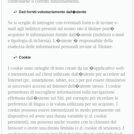
controllarne il corretto funzionamento.
Dati forniti volontariamente dall�utente
Se si sceglie di interagire con eventuali form o di inviare e-
mail agli indirizzi presenti sul nostro sito il titolare potr�
acquisire le informazioni fornite dall�utente (indirizzo e-mail
e tipologia di richiesta). L�utente � responsabile della
esattezza delle informazioni personali inviate al Titolare.
Cookie
I cookie sono stringhe di testo create da un �applicativo web
e memorizzati sul client utilizzato dall�utente per accedere ad
Internet (pc, smartphone, tablet, ecc.) per poi essere ritrasmessi
ai successivi accessi ad Internet dell�utente stesso. I cookie
permettono di raccogliere informazioni sulla navigazione
effettuata dall�utente sui Siti, per esempio per ricordare le
preferenze di lingua o la valuta utilizzata per un acquisto. I
cookie possono essere memorizzati in modo permanente sul
dispositivo ed avere una durata variabile (c.d. cookie
persistenti), ma possono anche svanire con la chiusura del
browser o avere una durata limitata (c.d. cookie di sessione). I
cookie possono essere installati dal sito che sta visitando (c.d.