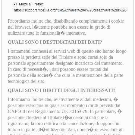
Mozilla Firefox:
https://support.mozilla.org/it/kb/Attivare%20e%20disattivare%20i%20cook
Ricordiamo inoltre che, disabilitando completamente i cookie
nel browser, l�utente potrebbe non essere in grado di
utilizzare tutte le funzionalit� interattive.
QUALI SONO I DESTINATARI DEI DATI?
I trattamenti connessi ai servizi web di questo sito hanno luogo
presso la predetta sede del Titolare e sono curati solo da
personale appositamente designato incaricato del trattamento.
In caso di necessit�, i dati possono essere trattati dal
personale della societ� che cura la manutenzione della parte
tecnologica del sito.
QUALI SONO I DIRITTI DEGLI INTERESSATI?
Informiamo inoltre che, relativamente ai dati medesimi, �
possibile esercitare in qualsiasi momento i diritti previsti dal
CAPO III del Regolamento UE 2016/679. In particolare, �
possibile chiedere al Titolare l�accesso ai dati che la
riguardano, la loro rettifica o la cancellazione, di opporsi in
tutto o in parte all�utilizzo dei dati, nonch� di esercitare gli