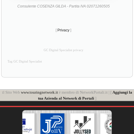
Consulente COSENZA GILDA - Partita IVA 02071260505
[
Privacy
]
GC Digital Specialist privacy
Tag GC Digital Specialist
il Sito Web
www.touringnetwork.it
è membro di NetworkPortali.it | [
Aggiungi la
tua Azienda al Network di Portali
]