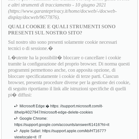
e altri strumenti di tracciamento - 10 giugno 2021
(https://www.garanteprivacy.it/home/docweb/-/docweb-
display/docweb/9677876).
QUALI COOKIE E QUALI STRUMENTI SONO
PRESENTI SUL NOSTRO SITO?
Sul nostro sito sono presenti solamente cookie necessari
tecnici o di sessione.�
L�utente ha la possibilit� bloccare o cancellare i cookie
tramite la configurazione del proprio browser. Di norma questi
programmi permettono anche, con apposita opzione, di
bloccare specificatamente i cookie di terze parti. Ciascun
browser, presenta procedure diverse per la gestione dei cookie,
di seguito riportiamo il link alle istruzioni specifiche di quelli
pi� diffusi:
Microsoft Edge:� https: //support.microsoft.com/it-
it/help/4027947/microsoft-edge-delete-cookies
Google Chrome:
https://support.google.com/accounts/answer/61416?hl=it
Apple Safari: https://support.apple.com/kb/HT1677?
viewlocale=it_IT