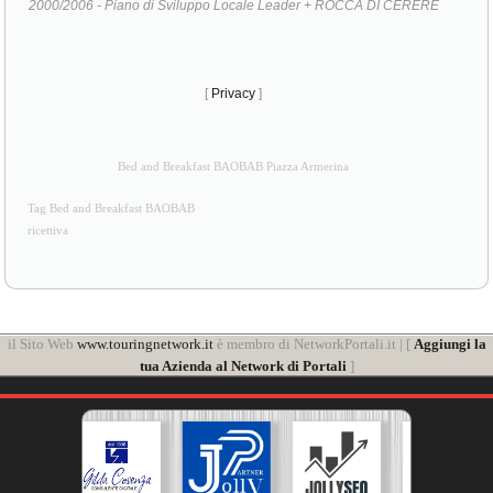
2000/2006 - Piano di Sviluppo Locale Leader + ROCCA DI CERERE
[
Privacy
]
Bed and Breakfast BAOBAB Piazza Armerina
Tag Bed and Breakfast BAOBAB
ricettiva
il Sito Web
www.touringnetwork.it
è membro di NetworkPortali.it | [
Aggiungi la
tua Azienda al Network di Portali
]