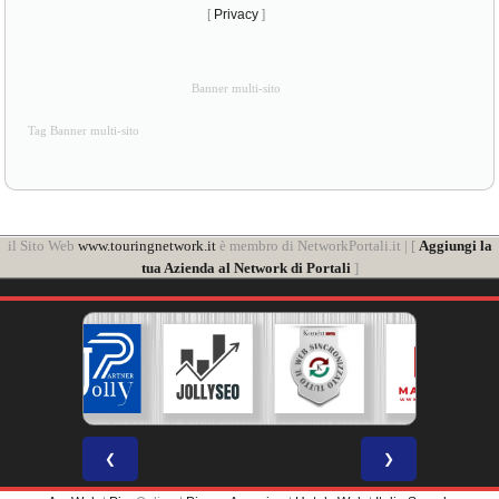
[
Privacy
]
Banner multi-sito
Tag Banner multi-sito
il Sito Web
www.touringnetwork.it
è membro di NetworkPortali.it | [
Aggiungi la
tua Azienda al Network di Portali
]
❮
❯