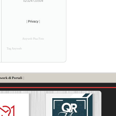
02324710504
[
Privacy
]
Anyweb Pisa Foto
Tag Anyweb
work di Portali
]