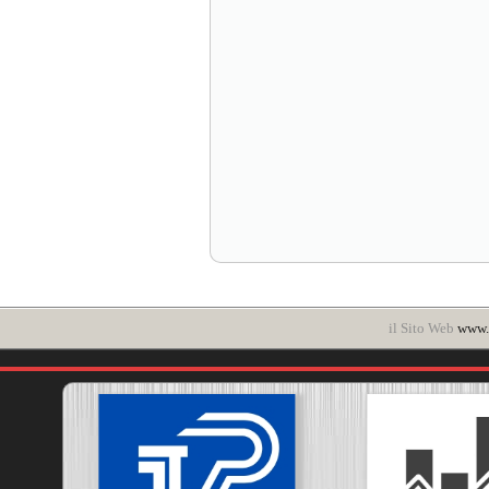
il Sito Web
www.