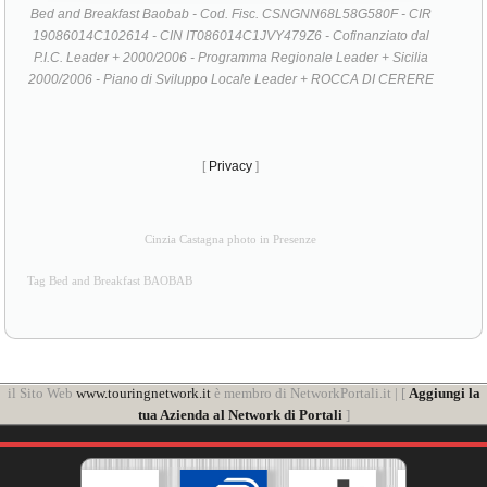
Bed and Breakfast Baobab - Cod. Fisc. CSNGNN68L58G580F - CIR
19086014C102614 - CIN IT086014C1JVY479Z6 - Cofinanziato dal
P.I.C. Leader + 2000/2006 - Programma Regionale Leader + Sicilia
2000/2006 - Piano di Sviluppo Locale Leader + ROCCA DI CERERE
[
Privacy
]
Cinzia Castagna photo in Presenze
Tag Bed and Breakfast BAOBAB
il Sito Web
www.touringnetwork.it
è membro di NetworkPortali.it | [
Aggiungi la
tua Azienda al Network di Portali
]