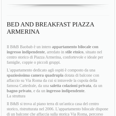
BED AND BREAKFAST PIAZZA
ARMERINA
Il B&B Baobab è un intero
appartamento bilocale con
ingresso indipendente
, arredato in
stile etnico
, situato nel
centro storico di Piazza Armerina, confortevole e ideale per
famiglie, coppie o piccoli gruppi.
L'appartamento dedicato agli ospiti è composto da una
spaziosissima camera quadrupla
dotata di balcone con
affaccio su Via Roma da cui si intravede la cupola della
famosa Cattedrale, da una
saletta colazioni privata
, da un
bagno privato
, e da un
ingresso indipendente
.
La struttura
Il B&B si trova al piano terra di un'antica casa del centro
storico, ristrutturata nel 2006. L'appartamento bilocale dispone
di un balcone che affaccia sulla storica Via Roma, percorso
ufficiale del
Palio dei Normanni
, la festa più attesa dell'anno
che si svolge il 12, 13 e 14 agosto.