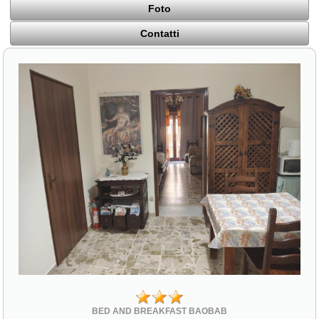
Foto
Contatti
BED AND BREAKFAST BAOBAB
Via Sant'Antonio 16 traversa via Roma
94015 Piazza Armerina (EN)