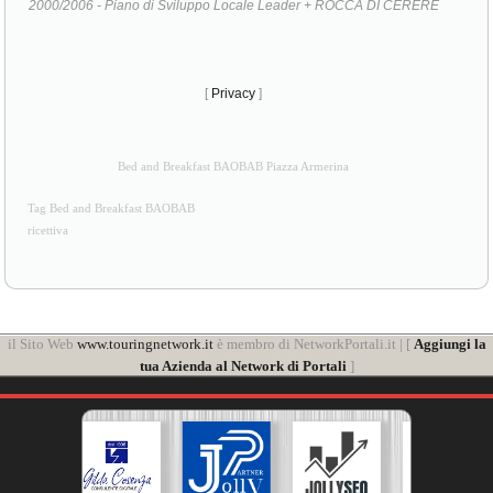
[
Privacy
]
Bed and Breakfast BAOBAB Piazza Armerina
Tag Bed and Breakfast BAOBAB
ricettiva
il Sito Web
www.touringnetwork.it
è membro di NetworkPortali.it | [
Aggiungi la
tua Azienda al Network di Portali
]