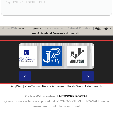
Tag BENEDETTI GIOIELLERIA
il Sito Web
www.touringnetwork.it
è membro di NetworkPortali.it | [
Aggiungi la
tua Azienda al Network di Portali
]
❮
❯
AnyWeb
|
Pisa
Online |
Piazza Armerina
|
Hotels Web
|
Italia Search
Portale Web membro di
NETWORK PORTALI
Questo portale aderisce al progetto di PROMOZIONE MULTI-CANALE: unico
inserimento, multipla promozione!